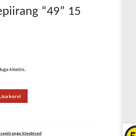
epiirang “49” 15
uga kleebis.
Lisa korvi
usepiirangu kleebised