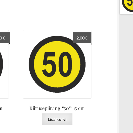
00
€
2,00
€
cm
Kiirusepiirang “50” 15 cm
Lisa korvi