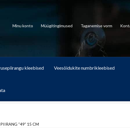
Minu konto
Müügitingimused
Taganemise vorm
Kont
rusepiirangu kleebised
Veesõidukite numbrikleebised
ata
PIIRANG “49” 15 CM