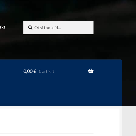
Otsi:
Otsi
akt
0,00
€
0 artiklit