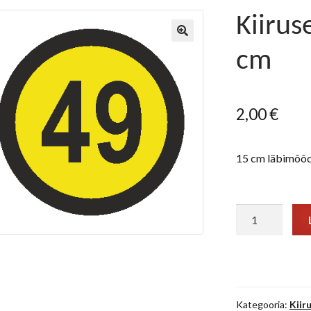
Kiirus
cm
2,00
€
15 cm läbimõõd
Kiirusepiirang
"49"
15
cm
kogus
Kategooria:
Kiir