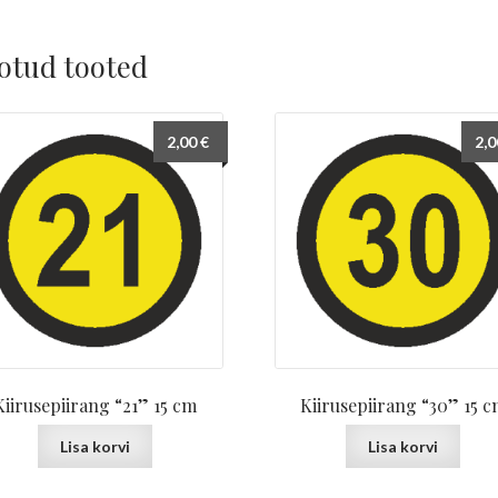
otud tooted
2,00
€
2,
Kiirusepiirang “21” 15 cm
Kiirusepiirang “30” 15 
Lisa korvi
Lisa korvi