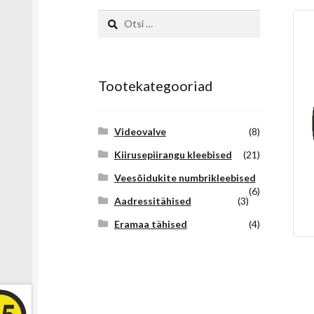
Otsi:
Tootekategooriad
Videovalve
(8)
Kiirusepiirangu kleebised
(21)
Veesõidukite numbrikleebised
(6)
Aadressitähised
(3)
Eramaa tähised
(4)