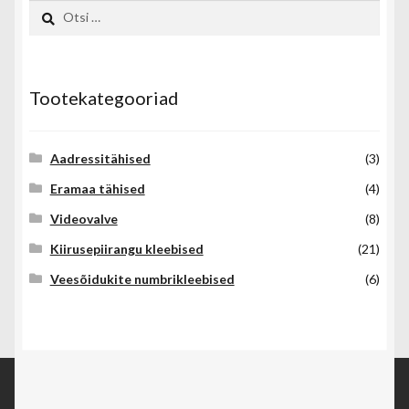
Otsi:
Tootekategooriad
Aadressitähised
(3)
Eramaa tähised
(4)
Videovalve
(8)
Kiirusepiirangu kleebised
(21)
Veesõidukite numbrikleebised
(6)