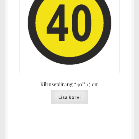
Kiirusepiirang “40” 15 cm
Lisa korvi