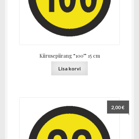
Kiirusepiirang “100” 15 cm
Lisa korvi
2,00
€