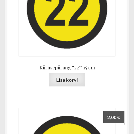
Kiirusepiirang “22” 15 cm
Lisa korvi
2,00
€