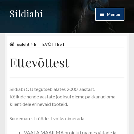
Sildiabi
Liigu
Liigu
Menüü
navigeerimisele
sisu
juurde
Esileht
Esileht
ETTEVÕTTEST
Pood
Ettevõttest
Ettevõttest
Kontakt
Sildiabi OÜ tegutseb alates 2000. aastast.
Minu konto
Kõikide nende aastate jooksul oleme pakkunud oma
klientidele erinevaid tooteid.
Suurematest töödest võiks nimetada:
VAATA MAAILMA projekti raames viitade ja