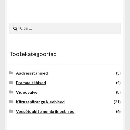
Otsi:
Tootekategooriad
Aadressitähised
(3)
Eramaa tähised
(4)
Videovalve
(8)
Kiirusepiirangu kleebised
(21)
Veesõidukite numbrikleebised
(6)