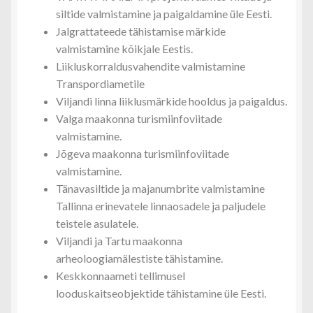
siltide valmistamine ja paigaldamine üle Eesti.
Jalgrattateede tähistamise märkide
valmistamine kõikjale Eestis.
Liikluskorraldusvahendite valmistamine
Transpordiametile
Viljandi linna liiklusmärkide hooldus ja paigaldus.
Valga maakonna turismiinfoviitade
valmistamine.
Jõgeva maakonna turismiinfoviitade
valmistamine.
Tänavasiltide ja majanumbrite valmistamine
Tallinna erinevatele linnaosadele ja paljudele
teistele asulatele.
Viljandi ja Tartu maakonna
arheoloogiamälestiste tähistamine.
Keskkonnaameti tellimusel
looduskaitseobjektide tähistamine üle Eesti.