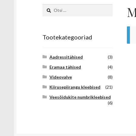
M
Otsi:
Tootekategooriad
Aadressitähised
(3)
Eramaa tähised
(4)
Videovalve
(8)
Kiirusepiirangu kleebised
(21)
Veesõidukite numbrikleebised
(6)