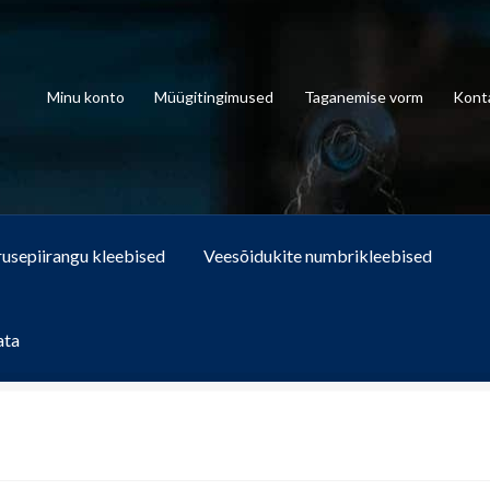
Minu konto
Müügitingimused
Taganemise vorm
Kont
rusepiirangu kleebised
Veesõidukite numbrikleebised
ata