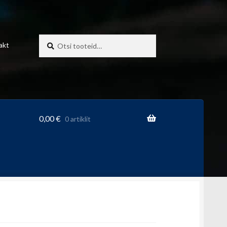
Otsi:
Otsi
akt
0,00
€
0 artiklit