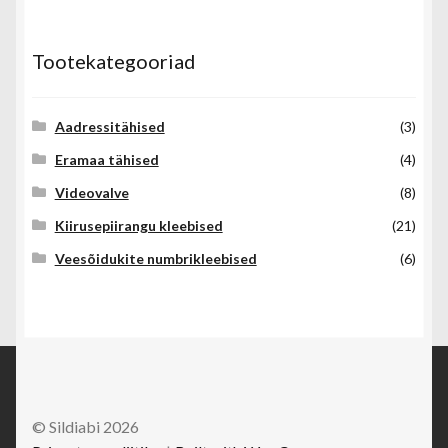
Tootekategooriad
Aadressitähised
(3)
Eramaa tähised
(4)
Videovalve
(8)
Kiirusepiirangu kleebised
(21)
Veesõidukite numbrikleebised
(6)
© Sildiabi 2026