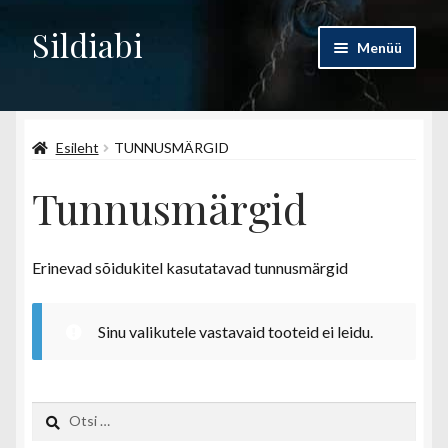
Sildiabi
Liigu
Liigu
Menüü
navigeerimisele
sisu
juurde
Esileht
Esileht
TUNNUSMÄRGID
Pood
Tunnusmärgid
Ettevõttest
Kontakt
Erinevad sõidukitel kasutatavad tunnusmärgid
Minu konto
Sinu valikutele vastavaid tooteid ei leidu.
Otsi: