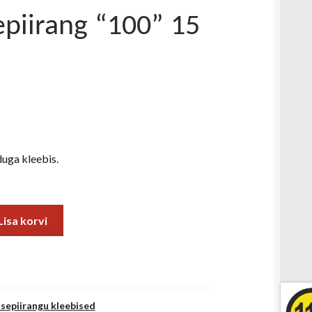
epiirang “100” 15
uga kleebis.
Lisa korvi
usepiirangu kleebised