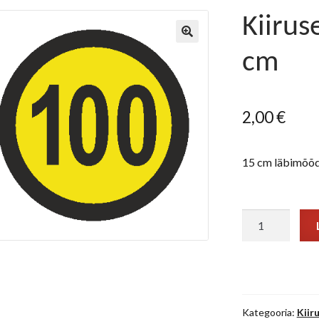
Kiirus
cm
2,00
€
15 cm läbimõõd
Kiirusepiirang
"100"
15
cm
kogus
Kategooria:
Kiir