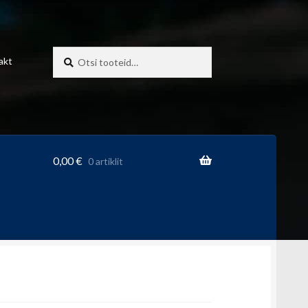
Otsi:
Otsi
akt
0,00
€
0 artiklit