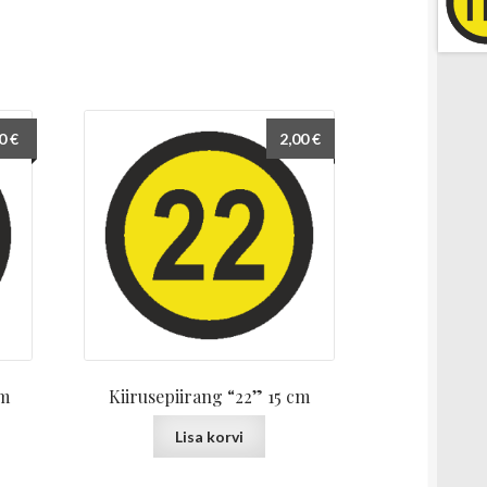
00
€
2,00
€
cm
Kiirusepiirang “22” 15 cm
Lisa korvi