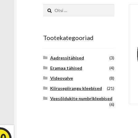
Otsi:
Tootekategooriad
Aadressitähised
(3)
Eramaa tähised
(4)
Videovalve
(8)
Kiirusepiirangu kleebised
(21)
Veesõidukite numbrikleebised
(6)