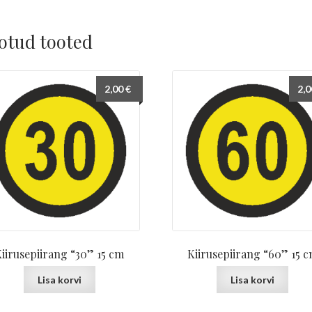
otud tooted
2,00
€
2,
iirusepiirang “30” 15 cm
Kiirusepiirang “60” 15 
Lisa korvi
Lisa korvi