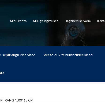
Minu konto
Müügitingimused
Taganemise vorm
Kont
rusepiirangu kleebised
Veesõidukite numbrikleebised
ata
PIIRANG “100” 15 CM