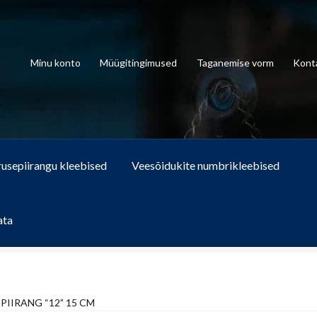
Minu konto
Müügitingimused
Taganemise vorm
Kont
rusepiirangu kleebised
Veesõidukite numbrikleebised
ata
PIIRANG “12” 15 CM