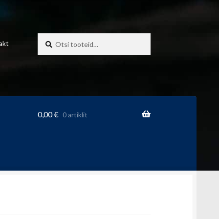
Otsi:
Otsi
akt
0,00
€
0 artiklit