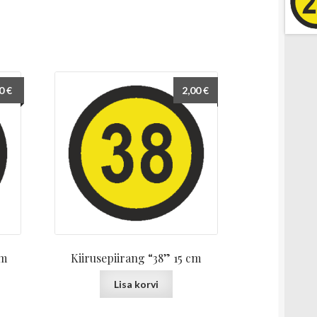
00
€
2,00
€
cm
Kiirusepiirang “38” 15 cm
Lisa korvi