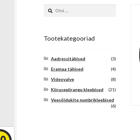
Otsi:
Tootekategooriad
Aadressitähised
(3)
Eramaa tähised
(4)
Videovalve
(8)
Kiirusepiirangu kleebised
(21)
Veesõidukite numbrikleebised
(6)