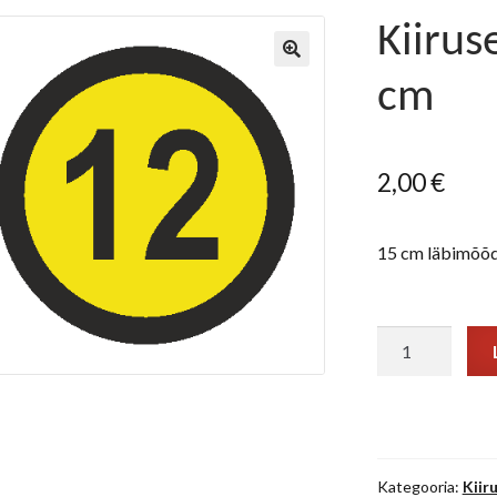
Kiirus
cm
2,00
€
15 cm läbimõõd
Kiirusepiirang
"12"
15
cm
kogus
Kategooria:
Kiir