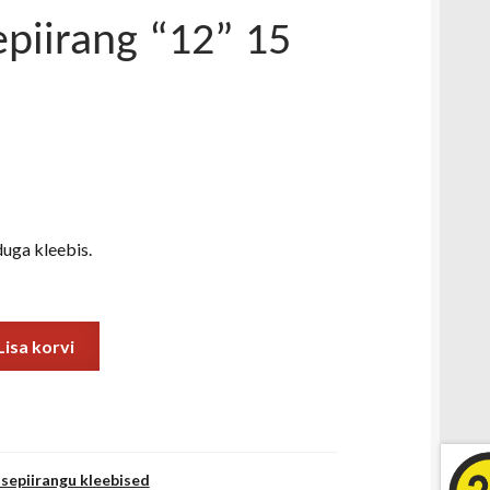
epiirang “12” 15
uga kleebis.
Lisa korvi
usepiirangu kleebised