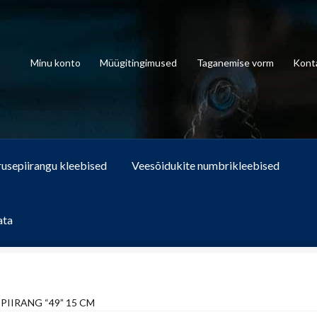
Minu konto
Müügitingimused
Taganemise vorm
Kont
rusepiirangu kleebised
Veesõidukite numbrikleebised
ata
PIIRANG “49” 15 CM