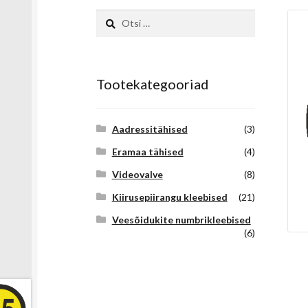
Otsi:
Tootekategooriad
Aadressitähised
(3)
Eramaa tähised
(4)
Videovalve
(8)
Kiirusepiirangu kleebised
(21)
Veesõidukite numbrikleebised
(6)