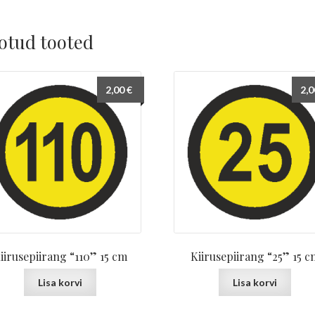
otud tooted
2,00
€
2,
iirusepiirang “110” 15 cm
Kiirusepiirang “25” 15 c
Lisa korvi
Lisa korvi