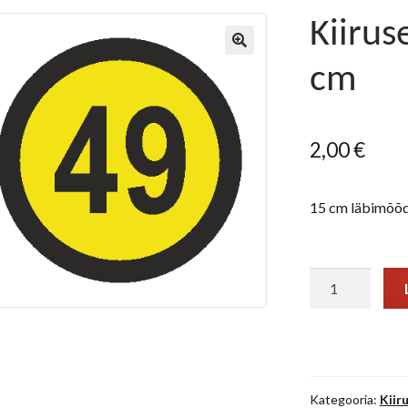
Kiirus
cm
2,00
€
15 cm läbimõõd
Kiirusepiirang
"49"
15
cm
kogus
Kategooria:
Kiir