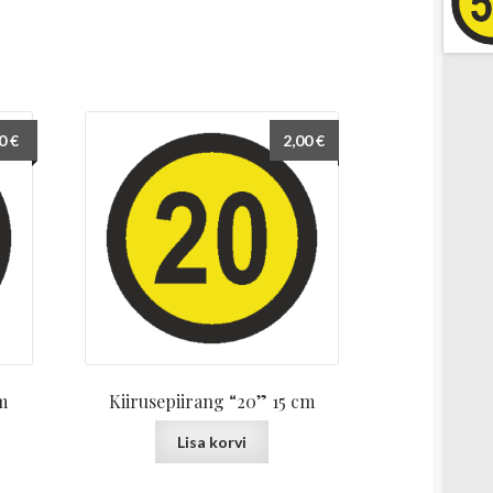
00
€
2,00
€
m
Kiirusepiirang “20” 15 cm
Lisa korvi