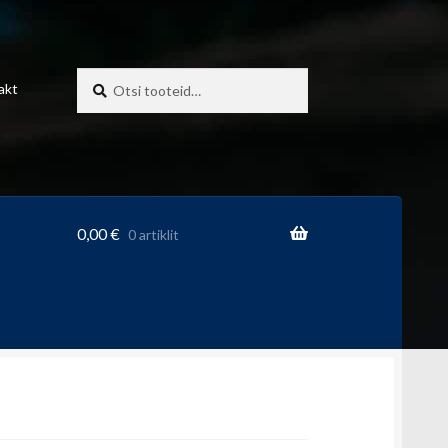
Otsi:
Otsi
akt
0,00
€
0 artiklit