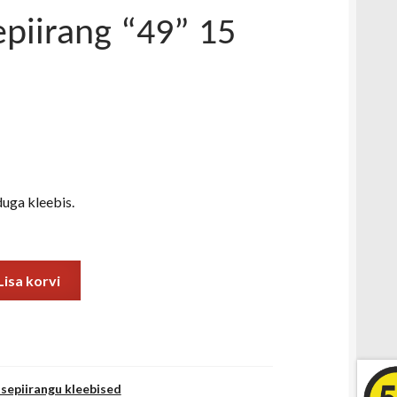
epiirang “49” 15
uga kleebis.
Lisa korvi
usepiirangu kleebised