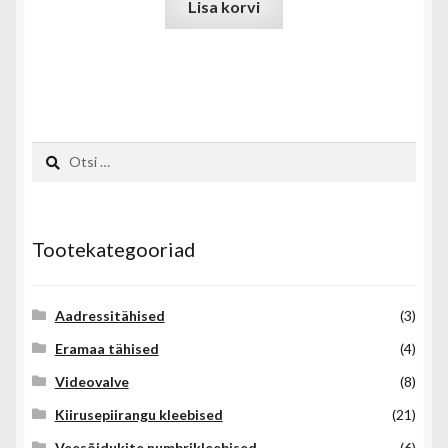
Lisa korvi
Otsi:
Tootekategooriad
Aadressitähised
(3)
Eramaa tähised
(4)
Videovalve
(8)
Kiirusepiirangu kleebised
(21)
Veesõidukite numbrikleebised
(6)