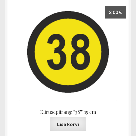
2,00
€
Kiirusepiirang “38” 15 cm
Lisa korvi