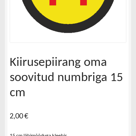
Kiirusepiirang oma
soovitud numbriga 15
cm
2,00
€
15 cm läbimõõduga kleebis.