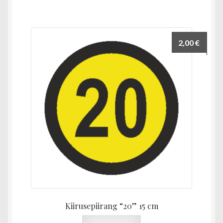
2,00
€
Kiirusepiirang “20” 15 cm