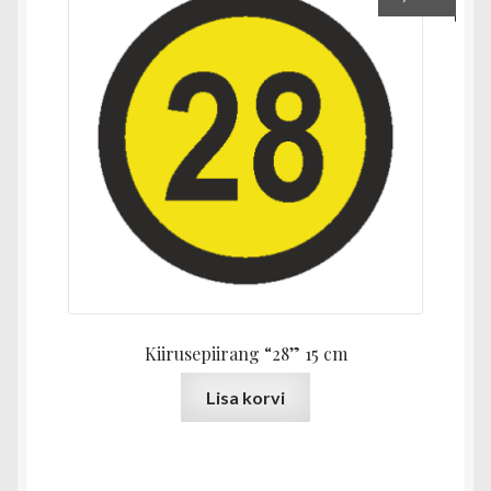
Kiirusepiirang “28” 15 cm
Lisa korvi