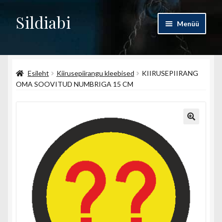
Sildiabi
Liigu
Liigu
Menüü
navigeerimisele
sisu
juurde
Esileht
Esileht
Kiirusepiirangu kleebised
KIIRUSEPIIRANG
Pood
OMA SOOVITUD NUMBRIGA 15 CM
Ettevõttest
Kontakt
Minu konto