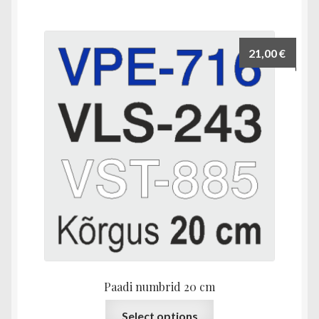
mitu
varianti.
Valikuid
21,00
€
saab
teha
tootelehel.
Paadi numbrid 20 cm
Sellel
Select options