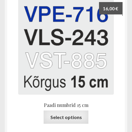
16,00
€
Paadi numbrid 15 cm
Sellel
Select options
tootel
on