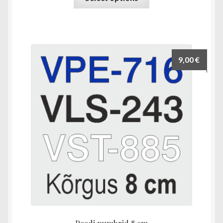
tootel
on
mitu
varianti.
Valikuid
9,00
€
saab
teha
tootelehel.