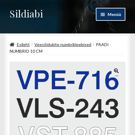
Sildiabi
Liigu
Liigu
Menüü
navigeerimisele
sisu
juurde
Esileht
Esileht
Veesõidukite numbrikleebised
PAADI
Pood
NUMBRID 10 CM
Ettevõttest
Kontakt
Minu konto