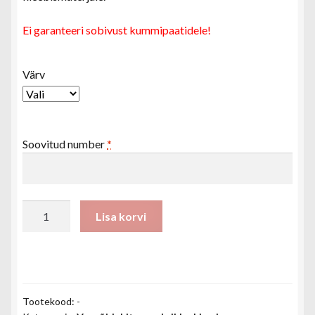
Ei garanteeri sobivust kummipaatidele!
Värv
Soovitud number
*
Paadi
Lisa korvi
numbrid
10
cm
kogus
Tootekood:
-