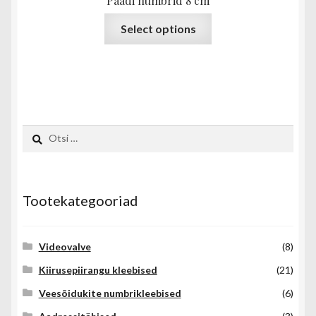
Paadi numbrid 8 cm
Sellel
Select options
tootel
on
mitu
varianti.
Valikuid
saab
Otsi:
teha
tootelehel.
Tootekategooriad
Videovalve
(8)
Kiirusepiirangu kleebised
(21)
Veesõidukite numbrikleebised
(6)