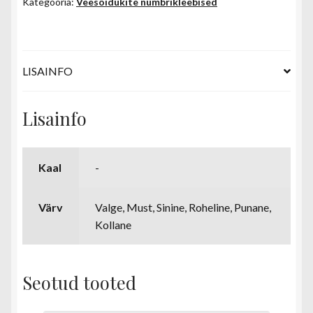
Kategooria:
Veesõidukite numbrikleebised
LISAINFO
Lisainfo
Kaal
-
Värv
Valge, Must, Sinine, Roheline, Punane,
Kollane
Seotud tooted