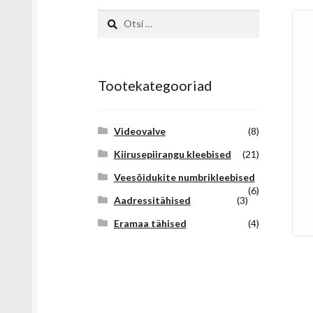
Otsi:
Tootekategooriad
Videovalve
(8)
Kiirusepiirangu kleebised
(21)
Veesõidukite numbrikleebised
(6)
Aadressitähised
(3)
Eramaa tähised
(4)