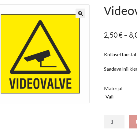
Video
2,50
€
–
8,
Kollasel taust
Saadaval nii kle
Materjal
Videovalve
20
x20