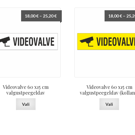
Hinnavahemik:
18,00
€
–
25,20
€
18,00
€
–
25,
18,00 €
kuni
25,20 €
Videovalve 60 x15 cm
Videovalve 60 x15 cm
valgustpeegeldav
valgustpeegeldav (kollan
Sellel
Sellel
Vali
Vali
tootel
tootel
on
on
mitu
mitu
varianti.
varianti.
Valikuid
Valikuid