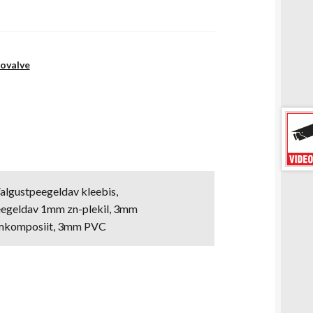
ovalve
Valgustpeegeldav kleebis,
egeldav 1mm zn-plekil, 3mm
umkomposiit, 3mm PVC