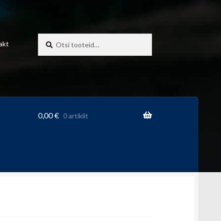
Otsi:
Otsi
akt
0,00
€
0 artiklit