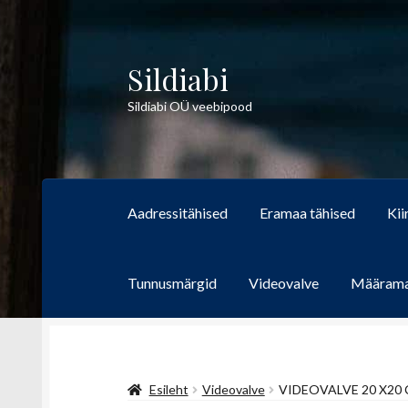
Sildiabi
Liigu
Liigu
navigeerimisele
sisu
Sildiabi OÜ veebipood
juurde
Aadressitähised
Eramaa tähised
Kii
Tunnusmärgid
Videovalve
Määram
Esileht
Videovalve
VIDEOVALVE 20 X20