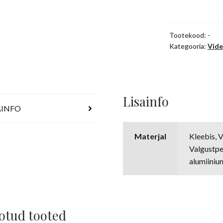
cm
kogus
Tootekood:
-
Kategooria:
Vide
Lisainfo
AINFO
Materjal
Kleebis, 
Valgustpe
alumiini
otud tooted