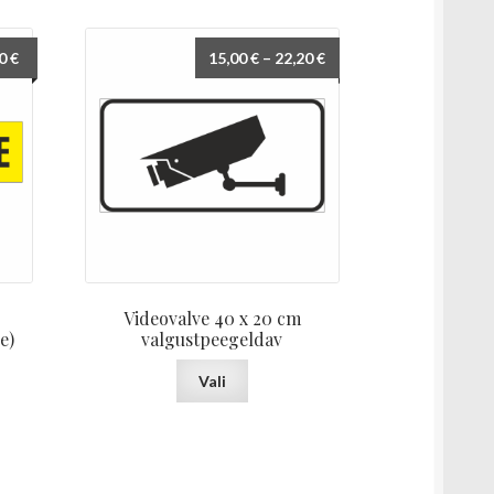
Hinnavahemik:
Hinnavahemik:
20
€
15,00
€
–
22,20
€
18,00 €
15,00 €
kuni
kuni
25,20 €
22,20 €
Videovalve 40 x 20 cm
e)
valgustpeegeldav
Sellel
Vali
tootel
on
mitu
varianti.
Valikuid