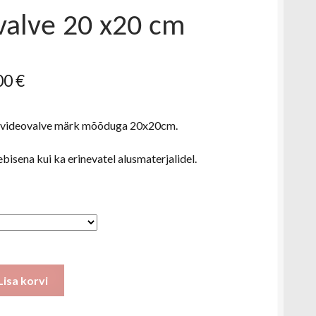
valve 20 x20 cm
Hinnavahemik:
00
€
2,50 €
al videovalve märk mõõduga 20x20cm.
kuni
8,00 €
ebisena kui ka erinevatel alusmaterjalidel.
Lisa korvi