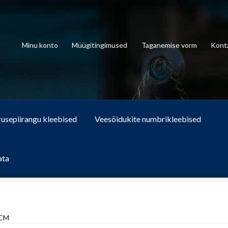
Minu konto
Müügitingimused
Taganemise vorm
Kont
rusepiirangu kleebised
Veesõidukite numbrikleebised
ata
 CM