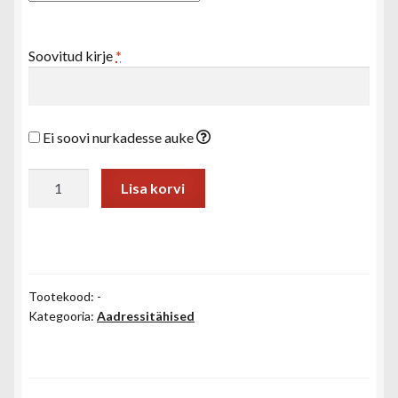
Soovitud kirje
*
Ei soovi nurkadesse auke
Majanumber
Lisa korvi
25x18
cm
(kahekohaline)
kogus
Tootekood:
-
Kategooria:
Aadressitähised