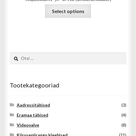
Sellel
Select options
tootel
on
mitu
varianti.
Valikuid
saab
Otsi:
teha
tootelehel.
Tootekategooriad
Aadressitähised
(3)
Eramaa tähised
(4)
Videovalve
(8)
Kiirusepiirangu kleebised
(21)