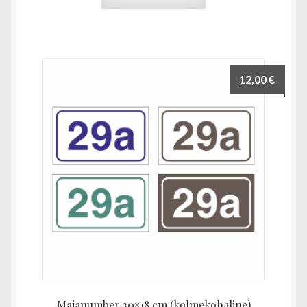
tootel
on
mitu
varianti.
Valikuid
12,00
€
saab
teha
tootelehel.
Majanumber 30×18 cm (kolmekohaline)