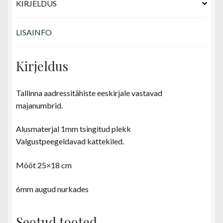
KIRJELDUS
LISAINFO
Kirjeldus
Tallinna aadressitähiste eeskirjale vastavad
majanumbrid.
Alusmaterjal 1mm tsingitud plekk
Valgustpeegeldavad kattekiled.
Mõõt 25×18 cm
6mm augud nurkades
Seotud tooted