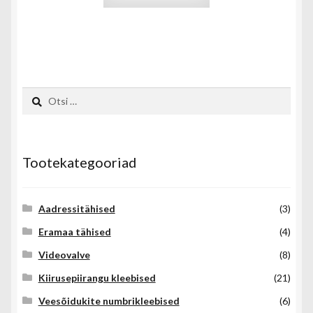
tootel
on
mitu
varianti.
Valikuid
saab
Otsi:
teha
tootelehel.
Tootekategooriad
Aadressitähised
(3)
Eramaa tähised
(4)
Videovalve
(8)
Kiirusepiirangu kleebised
(21)
Veesõidukite numbrikleebised
(6)