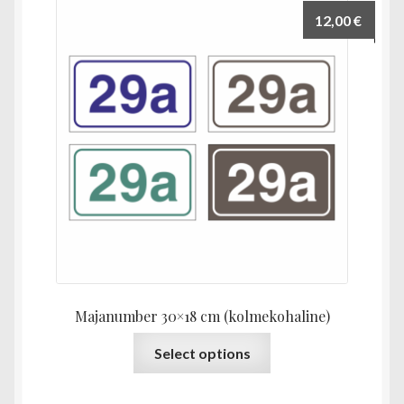
12,00
€
Majanumber 30×18 cm (kolmekohaline)
Sellel
Select options
tootel
on