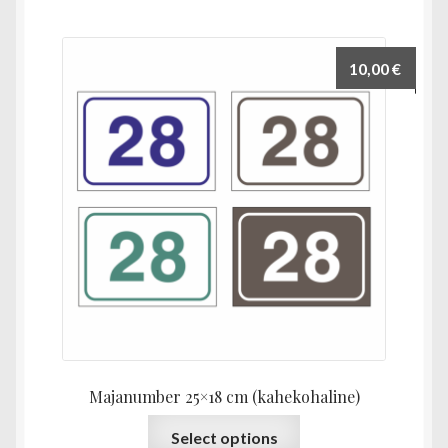
mitu
varianti.
Valikuid
10,00
€
saab
teha
tootelehel.
Majanumber 25×18 cm (kahekohaline)
Sellel
Select options