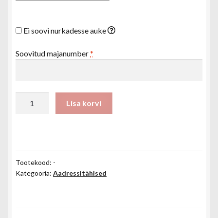
Ei soovi nurkadesse auke
Soovitud majanumber
*
Majanumber
Lisa korvi
20x18
cm
(ühekohaline)
kogus
Tootekood:
-
Kategooria:
Aadressitähised