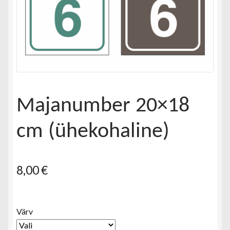
Majanumber 20×18
cm (ühekohaline)
8,00
€
Värv